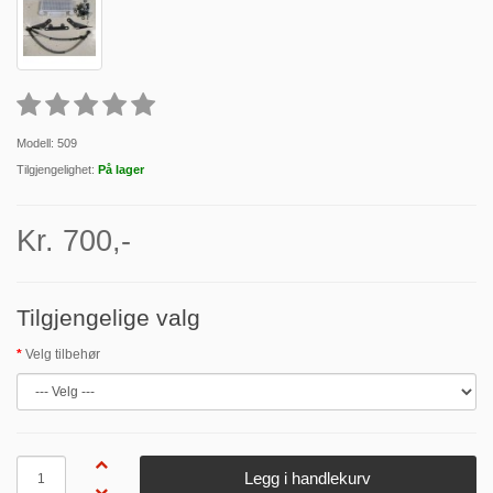
Modell: 509
Tilgjengelighet:
På lager
Kr. 700,-
Tilgjengelige valg
Velg tilbehør
Antall
Legg i handlekurv