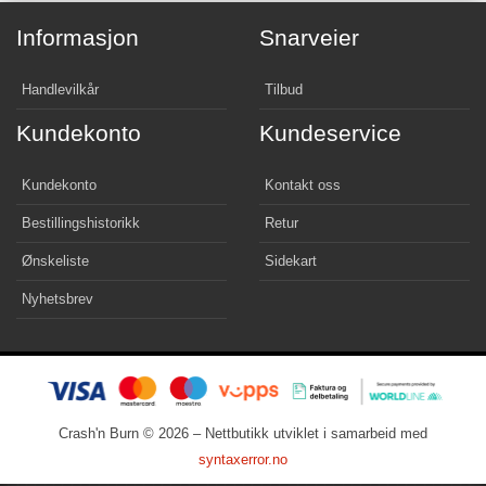
Informasjon
Snarveier
Handlevilkår
Tilbud
Kundekonto
Kundeservice
Kundekonto
Kontakt oss
Bestillingshistorikk
Retur
Ønskeliste
Sidekart
Nyhetsbrev
Crash'n Burn © 2026 – Nettbutikk utviklet i samarbeid med
syntaxerror.no