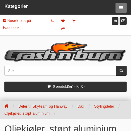
Kategorier
Besøk oss på
Facebook
0 produkt(er) - Kr. 0,-
Deler til Skyteam og Hanway
Dax
Stylingdeler
Oljekjøler, støpt aluminium
Oljekjøler, støpt aluminium