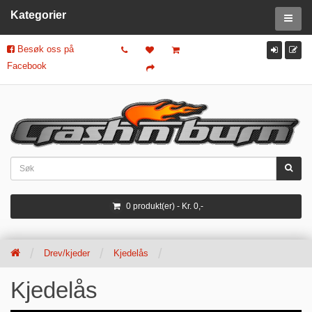
Kategorier
Besøk oss på
Facebook
0 produkt(er) - Kr. 0,-
Drev/kjeder
Kjedelås
Kjedelås