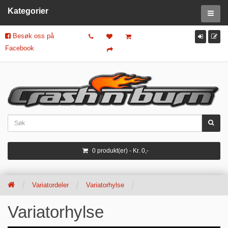
Kategorier
Besøk oss på
Facebook
0 produkt(er) - Kr. 0,-
Variatordeler
Variatorhylse
Variatorhylse