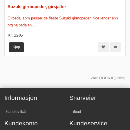
Suzuki girmopeder, girsjalter
Girpedal som passer de fleste Suzuki girmopeder. Noe lenger enn
orginalpedalen...
Kr. 120,-
Kjøp
Viser 1 til 8 av 8 (1 sider)
Informasjon
Snarveier
Handlevilkår
Tilbud
Kundekonto
Kundeservice