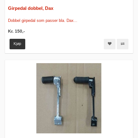
Girpedal dobbel, Dax
Dobbel girpedal som passer bla. Dax...
Kr. 150,-
Kjøp