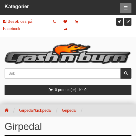
Kategorier
Besøk oss på
Facebook
0 produkt(er) - Kr. 0,-
Girpedal/kickpedal
Girpedal
Girpedal