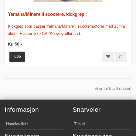
Yamaha/Minarelli scootere, kickgrep
Kickgrep som passer Yamaha/Minarelli scootermotorer med 13mm
aksel. Passer ikke CPI/Keeway eller and..
Kr. 50,-
Kjøp
Viser 1 til 8 av 8 (1 sider)
Informasjon
Snarveier
Handlevilkår
Tilbud