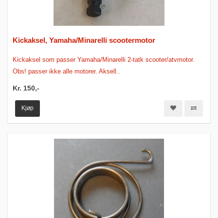
Kickaksel, Yamaha/Minarelli scootermotor
Kickaksel som passer Yamaha/Minarelli 2-tatk scooter/atvmotor.
Obs! passer ikke alle motorer. Aksell..
Kr. 150,-
Kjøp