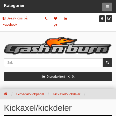
Kategorier
Besøk oss på
Facebook
0 produkt(er) - Kr. 0,-
Girpedal/kickpedal
Kickaxel/kickdeler
Kickaxel/kickdeler