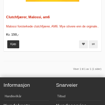
Clutchfjærer, Malossi, am6
Malossi forsterkede clutchfjærer, AM6. Mye stivere enn de orginale..
Kr. 150,-
Kjøp
Viser 1 til 1 av 1 (1 sider)
Informasjon
Snarveier
Handlevilkår
Tilbud