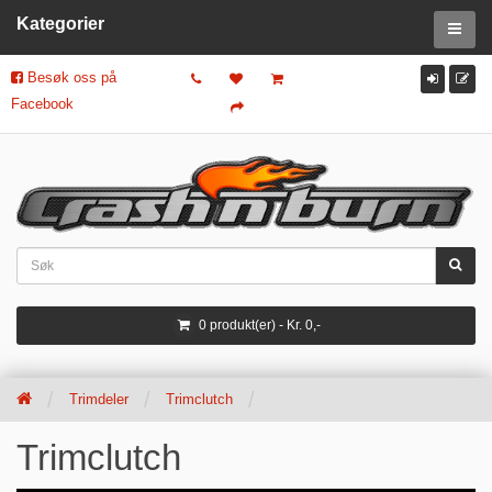
Kategorier
Besøk oss på
Facebook
0 produkt(er) - Kr. 0,-
Trimdeler
Trimclutch
Trimclutch