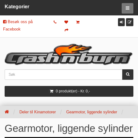
Kategorier
Besøk oss på
Facebook
0 produkt(er) - Kr. 0,-
Deler til Kinamotorer
Gearmotor, liggende sylinder
Gearmotor, liggende sylinder