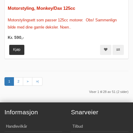
Motorstyling, Monkey/Dax 125cc
Motorstylingsett som passer 125cc motorer. Obs! Sammenlign
bilde med dine gamle deksler. Noen..
Kr. 590,-
Kjøp
1
2
>
>|
Viser 1 til 28 av 51 (2 sider)
Informasjon
Snarveier
Handlevilkår
Tilbud