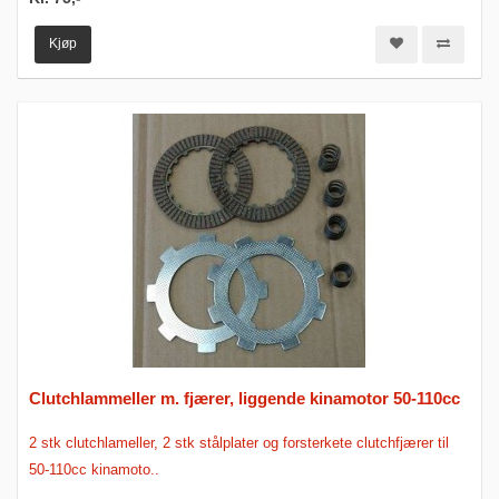
Kjøp
Clutchlammeller m. fjærer, liggende kinamotor 50-110cc
2 stk clutchlameller, 2 stk stålplater og forsterkete clutchfjærer til
50-110cc kinamoto..