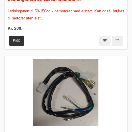
Ledningsnett til 50-150cc kinamotorer med elstart. Kan også brukes
til motorer uten elst..
Kr. 200,-
Kjøp