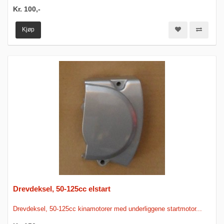
Kr. 100,-
Kjøp
Drevdeksel, 50-125cc elstart
Drevdeksel, 50-125cc kinamotorer med underliggene startmotor...