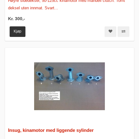
Høyre sidedeksel, 50-125cc kinamotor med manuell clutch. Tomt
deksel uten innmat. Svart...
Kr. 300,-
Kjøp
Insug, kinamotor med liggende sylinder