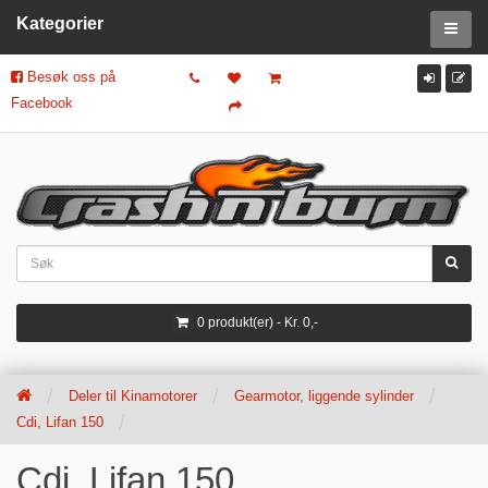
Kategorier
Besøk oss på
Facebook
0 produkt(er) - Kr. 0,-
Deler til Kinamotorer
Gearmotor, liggende sylinder
Cdi, Lifan 150
Cdi, Lifan 150