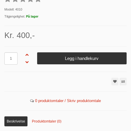
Modell: 4010
Tilgjengelighet:
På lager
Kr. 400,-
Antall
Legg i handlekurv
0 produktomtaler / Skriv produktomtale
Beskrivelse
Produktomtaler (0)