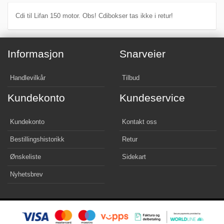
Cdi til Lifan 150 motor. Obs! Cdibokser tas ikke i retur!
Informasjon
Snarveier
Handlevilkår
Tilbud
Kundekonto
Kundeservice
Kundekonto
Kontakt oss
Bestillingshistorikk
Retur
Ønskeliste
Sidekart
Nyhetsbrev