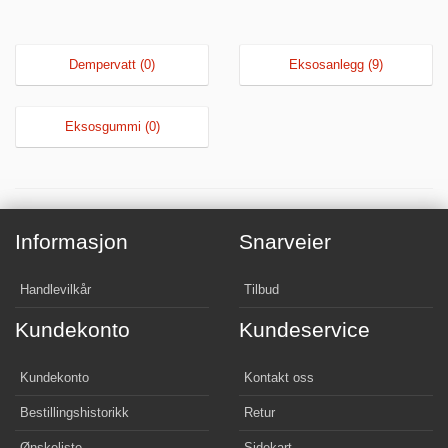
Dempervatt (0)
Eksosanlegg (9)
Eksosgummi (0)
Informasjon
Snarveier
Handlevilkår
Tilbud
Kundekonto
Kundeservice
Kundekonto
Kontakt oss
Bestillingshistorikk
Retur
Ønskeliste
Sidekart