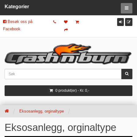
Kategorier
Besøk oss på
Facebook
0 produkt(er) - Kr. 0,-
Eksosanlegg, orginaltype
Eksosanlegg, orginaltype