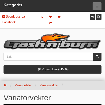
Kategorier
Besøk oss på
Facebook
0 produkt(er) - Kr. 0,-
Variatordeler
Variatorvekter
Variatorvekter