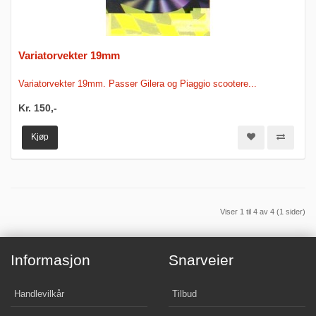
Variatorvekter 19mm
Variatorvekter 19mm. Passer Gilera og Piaggio scootere...
Kr. 150,-
Kjøp
Viser 1 til 4 av 4 (1 sider)
Informasjon
Snarveier
Handlevilkår
Tilbud