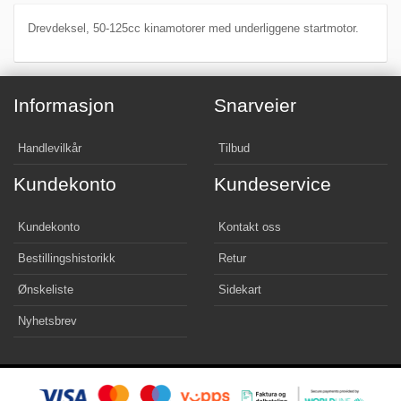
Drevdeksel, 50-125cc kinamotorer med underliggene startmotor.
Informasjon
Snarveier
Handlevilkår
Tilbud
Kundekonto
Kundeservice
Kundekonto
Kontakt oss
Bestillingshistorikk
Retur
Ønskeliste
Sidekart
Nyhetsbrev