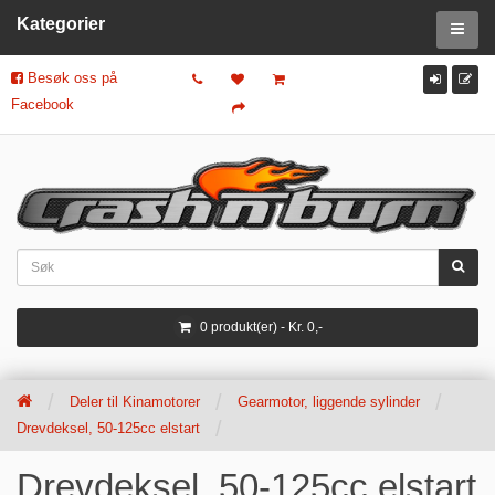
Kategorier
Besøk oss på
Facebook
0 produkt(er) - Kr. 0,-
Deler til Kinamotorer
Gearmotor, liggende sylinder
Drevdeksel, 50-125cc elstart
Drevdeksel, 50-125cc elstart