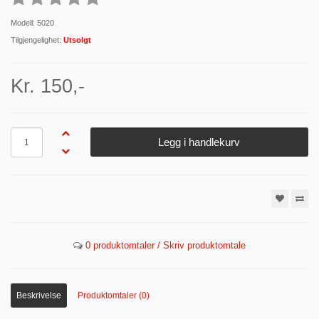
Modell: 5020
Tilgjengelighet:
Utsolgt
Kr. 150,-
Antall
Legg i handlekurv
0 produktomtaler / Skriv produktomtale
Beskrivelse
Produktomtaler (0)