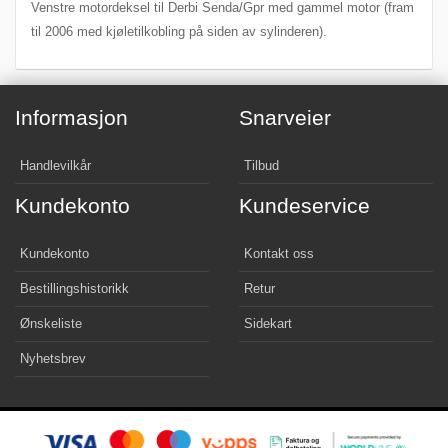
Venstre motordeksel til Derbi Senda/Gpr med gammel motor (fram
til 2006 med kjøletilkobling på siden av sylinderen).
Informasjon
Snarveier
Handlevilkår
Tilbud
Kundekonto
Kundeservice
Kundekonto
Kontakt oss
Bestillingshistorikk
Retur
Ønskeliste
Sidekart
Nyhetsbrev