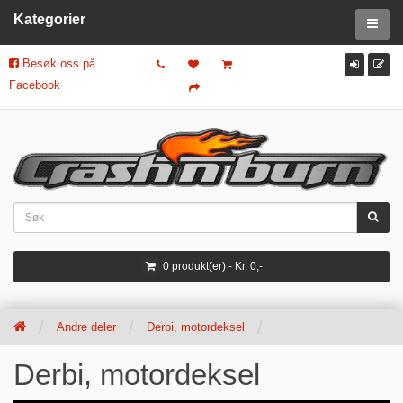
Kategorier
Besøk oss på
Facebook
0 produkt(er) - Kr. 0,-
Andre deler
Derbi, motordeksel
Derbi, motordeksel