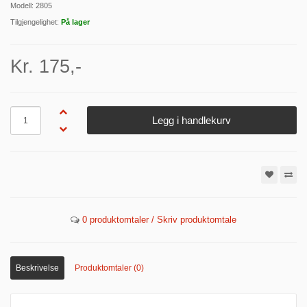
Modell: 2805
Tilgjengelighet:
På lager
Kr. 175,-
Antall
Legg i handlekurv
0 produktomtaler / Skriv produktomtale
Beskrivelse
Produktomtaler (0)