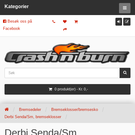
Kategorier
Besøk oss på
Facebook
0 produkt(er) - Kr. 0,-
Bremsedeler
Bremseklosser/bremsesko
Derbi Senda/Sm, bremseklosser
Derbi Senda/Sm,