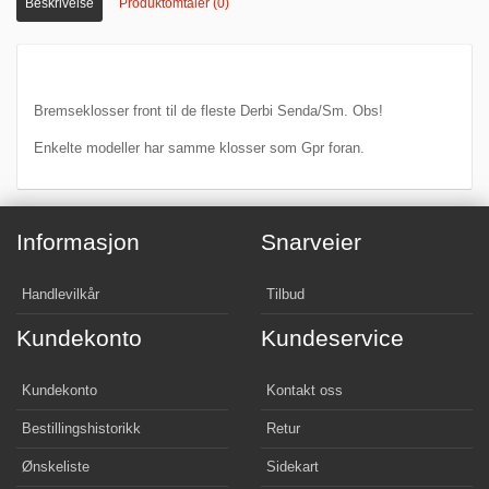
Beskrivelse
Produktomtaler (0)
Bremseklosser front til de fleste Derbi Senda/Sm. Obs!
Enkelte modeller har samme klosser som Gpr foran.
Informasjon
Snarveier
Handlevilkår
Tilbud
Kundekonto
Kundeservice
Kundekonto
Kontakt oss
Bestillingshistorikk
Retur
Ønskeliste
Sidekart