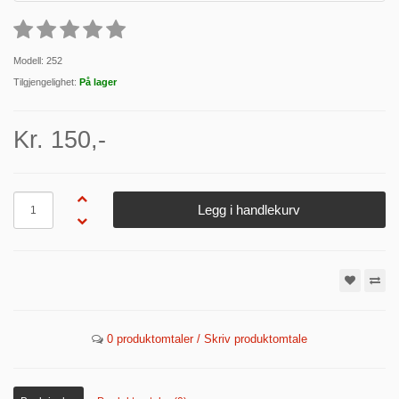
Modell: 252
Tilgjengelighet:
På lager
Kr. 150,-
Antall
Legg i handlekurv
0 produktomtaler / Skriv produktomtale