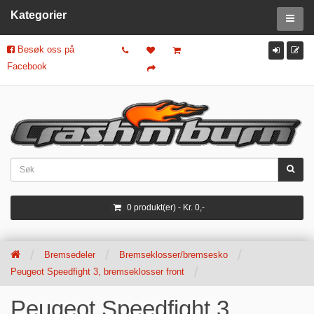
Kategorier
Besøk oss på
Facebook
0 produkt(er) - Kr. 0,-
Bremsedeler
Bremseklosser/bremsesko
Peugeot Speedfight 3, bremseklosser front
Peugeot Speedfight 3,