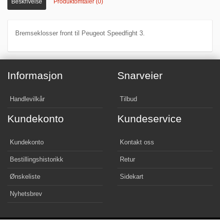
Beskrivelse
Produktomtaler (0)
Bremseklosser front til Peugeot Speedfight 3.
Informasjon
Snarveier
Handlevilkår
Tilbud
Kundekonto
Kundeservice
Kundekonto
Kontakt oss
Bestillingshistorikk
Retur
Ønskeliste
Sidekart
Nyhetsbrev