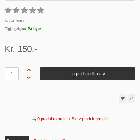
Modell: 2598
Tilgjengelighet:
På lager
Kr. 150,-
Antall
Legg i handlekurv
0 produktomtaler / Skriv produktomtale