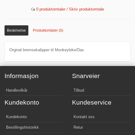
0 produktomtaler / Skriv produktomtale
Beskrivelse
Produktomtaler (0)
Orginal bremsekalipper til Monkeybike/Dax
Informasjon
Snarveier
Handlevilkår
Tilbud
Kundekonto
Kundeservice
Kundekonto
Kontakt oss
Bestillingshistorikk
Retur