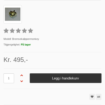
Modell: Bremsekalippermonkey
Tilgjengelighet:
På lager
Kr. 495,-
Antall
Legg i handlekurv