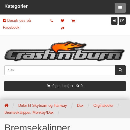
Kategorier
Besøk oss på
Facebook
0 produkt(er) - Kr. 0,-
Deler til Skyteam og Hanway
Dax
Orginaldeler
Bremsekalipper, Monkey/Dax
Bremsekalipper,