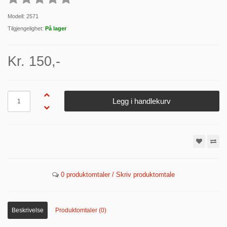
Modell: 2571
Tilgjengelighet:
På lager
Kr. 150,-
Antall
Legg i handlekurv
0 produktomtaler / Skriv produktomtale
Beskrivelse
Produktomtaler (0)