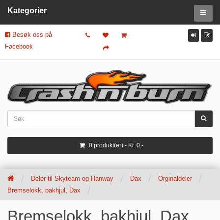
Kategorier
Besøk oss på
Facebook
0 produkt(er) - Kr. 0,-
Deler til Skyteam og Hanway
Dax
Orginaldeler
Bremselokk, bakhjul, Dax
Bremselokk, bakhjul, Dax