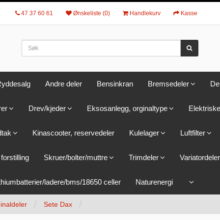
47 37 60 61
Ønskeliste (0)
Handlekurv
Kasse
yddesalg
Andre deler
Bensinkran
Bremsedeler
De
rer
Drev/kjeder
Eksosanlegg, orginaltype
Elektriske
dtak
Kinascooter, reservedeler
Kulelager
Luftfilter
forstilling
Skruer/bolter/muttre
Trimdeler
Variatordeler
thiumbatterier/ladere/bms/18650 celler
Naturenergi
inaldeler
Sete Dax