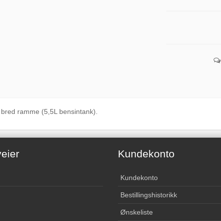
r bred ramme (5,5L bensintank).
eier
Kundekonto
Kundekonto
Bestillingshistorikk
Ønskeliste