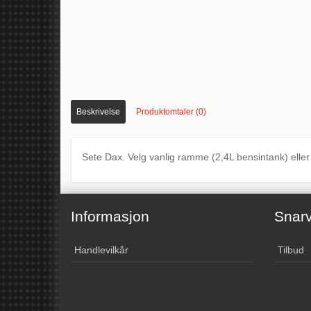
Beskrivelse
Produktomtaler (0)
Sete Dax. Velg vanlig ramme (2,4L bensintank) elle
Informasjon
Snarv
Handlevilkår
Tilbud