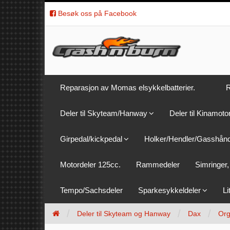
Besøk oss på Facebook
Reparasjon av Momas elsykkelbatterier.
R
Deler til Skyteam/Hanway
Deler til Kinamoto
Girpedal/kickpedal
Holker/Hendler/Gasshån
Motordeler 125cc.
Rammedeler
Simringer, 
Tempo/Sachsdeler
Sparkesykkeldeler
Li
Deler til Skyteam og Hanway
Dax
Org