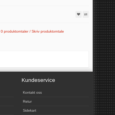
0 produktomtaler / Skriv produktomtale
Kundeservice
Kontakt oss
Retur
Sidekart