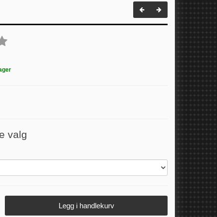
ager
e valg
Legg i handlekurv