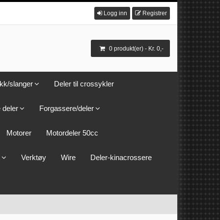
Logg inn
Registrer
0 produkt(er) - Kr. 0,-
kk/slanger
Deler til crossykler
 deler
Forgassere/deler
Motorer
Motordeler 50cc
Verktøy
Wire
Deler-kinacrossere