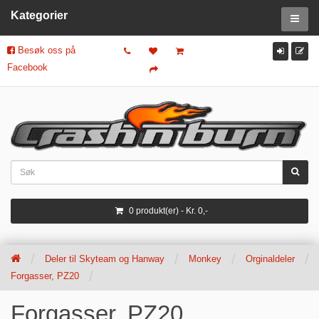
Kategorier
Besøk oss på
Facebook
0 produkt(er) - Kr. 0,-
Deler til Skyteam og Hanway
Monkey
Orginaldeler
Forgasser, PZ20
Forgasser, PZ20