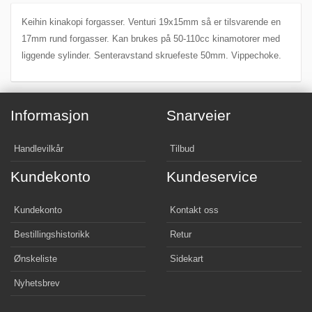
Keihin kinakopi forgasser. Venturi 19x15mm så er tilsvarende en
17mm rund forgasser. Kan brukes på 50-110cc kinamotorer med
liggende sylinder. Senteravstand skruefeste 50mm. Vippechoke.
Informasjon
Snarveier
Handlevilkår
Tilbud
Kundekonto
Kundeservice
Kundekonto
Kontakt oss
Bestillingshistorikk
Retur
Ønskeliste
Sidekart
Nyhetsbrev