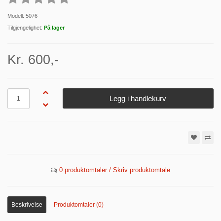
Modell: 5076
Tilgjengelighet:
På lager
Kr. 600,-
Antall
Legg i handlekurv
0 produktomtaler / Skriv produktomtale
Beskrivelse
Produktomtaler (0)