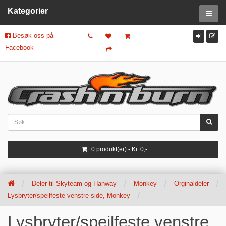
Kategorier
Besøk oss på
Facebook
0 produkt(er) - Kr. 0,-
Deler til Skyteam og Hanway
Monkey
Orginaldeler
Lysbryter/speilfeste venstre side, Monkey
Lysbryter/speilfeste venstre