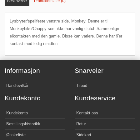
Beskrivelse
Produktomtaler (0)
Lysbryter/speilfeste venstre side, Monkey. Denne er til
Monkeybike/Chappy som ikke har vanlig clutch Sammenlign
elkontakten med den gamle. Disse kan variere. Denne har 9'er
kontakt med ledig i midten.
Informasjon
Snarveier
Handlevilkår
Tilbud
Kundekonto
Kundeservice
Kundekonto
Kontakt oss
Bestillingshistorikk
Retur
Ønskeliste
Sidekart