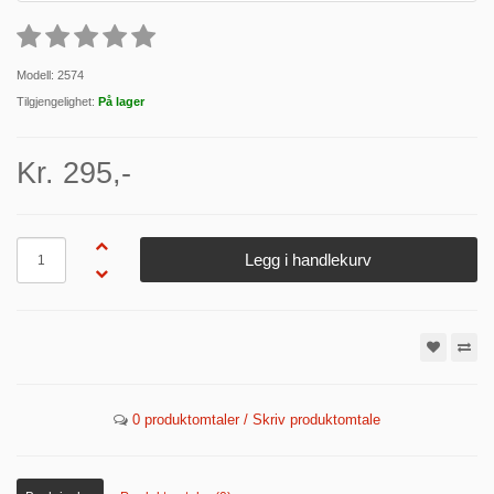
Modell: 2574
Tilgjengelighet:
På lager
Kr. 295,-
Antall
Legg i handlekurv
0 produktomtaler / Skriv produktomtale