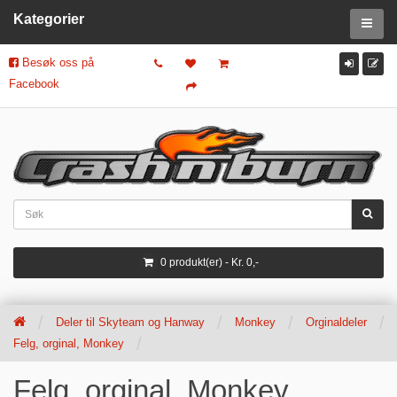
Kategorier
Besøk oss på
Facebook
0 produkt(er) - Kr. 0,-
Deler til Skyteam og Hanway
Monkey
Orginaldeler
Felg, orginal, Monkey
Felg, orginal, Monkey