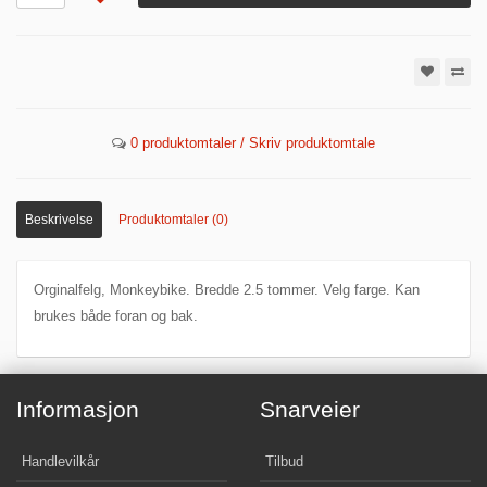
0 produktomtaler / Skriv produktomtale
Beskrivelse
Produktomtaler (0)
Orginalfelg, Monkeybike. Bredde 2.5 tommer. Velg farge. Kan
brukes både foran og bak.
Informasjon
Snarveier
Handlevilkår
Tilbud