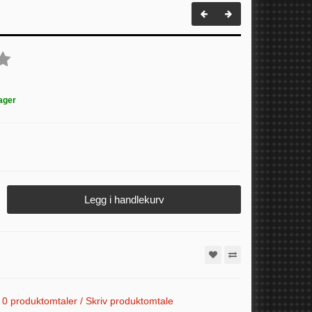
ager
Legg i handlekurv
0 produktomtaler / Skriv produktomtale