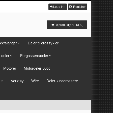
Logg inn
Registrer
0 produkt(er) - Kr. 0,-
kk/slanger
Deler til crossykler
 deler
Forgassere/deler
Motorer
Motordeler 50cc
Verktøy
Wire
Deler-kinacrossere