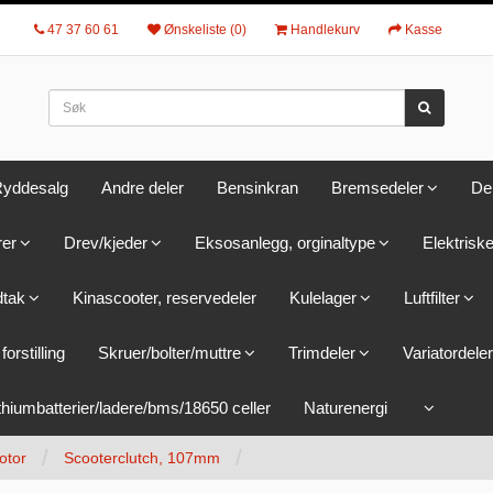
47 37 60 61
Ønskeliste (0)
Handlekurv
Kasse
yddesalg
Andre deler
Bensinkran
Bremsedeler
De
rer
Drev/kjeder
Eksosanlegg, orginaltype
Elektriske
dtak
Kinascooter, reservedeler
Kulelager
Luftfilter
forstilling
Skruer/bolter/muttre
Trimdeler
Variatordeler
thiumbatterier/ladere/bms/18650 celler
Naturenergi
otor
Scooterclutch, 107mm