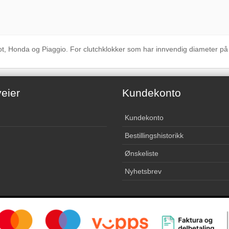
t, Honda og Piaggio. For clutchklokker som har innvendig diameter p
eier
Kundekonto
Kundekonto
Bestillingshistorikk
Ønskeliste
Nyhetsbrev