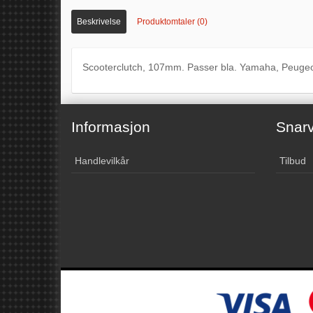
Beskrivelse
Produktomtaler (0)
Scooterclutch, 107mm. Passer bla. Yamaha, Peugeo
Informasjon
Snarv
Handlevilkår
Tilbud