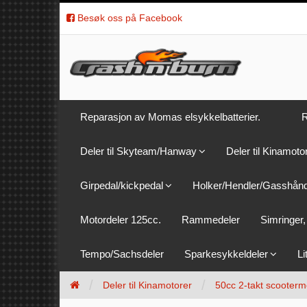
Besøk oss på Facebook
Reparasjon av Momas elsykkelbatterier.
R
Deler til Skyteam/Hanway
Deler til Kinamoto
Girpedal/kickpedal
Holker/Hendler/Gasshån
Motordeler 125cc.
Rammedeler
Simringer, 
Tempo/Sachsdeler
Sparkesykkeldeler
Li
Deler til Kinamotorer
50cc 2-takt scooterm