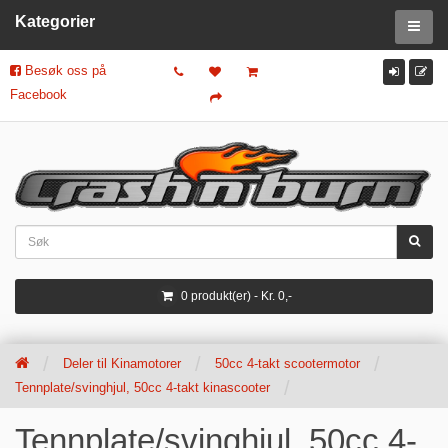
Kategorier
Besøk oss på
Facebook
0 produkt(er) - Kr. 0,-
Deler til Kinamotorer
50cc 4-takt scootermotor
Tennplate/svinghjul, 50cc 4-takt kinascooter
Tennplate/svinghjul, 50cc 4-