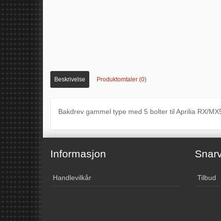
Beskrivelse
Produktomtaler (0)
Bakdrev gammel type med 5 bolter til Aprilia RX/MX5
Informasjon
Snarv
Handlevilkår
Tilbud