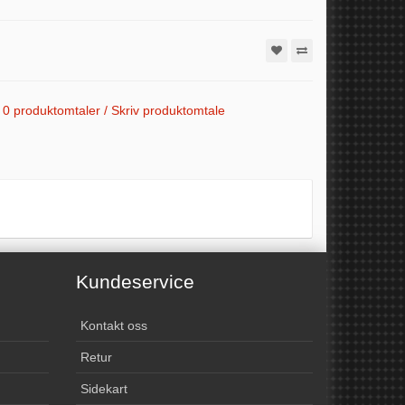
0 produktomtaler / Skriv produktomtale
Kundeservice
Kontakt oss
Retur
Sidekart