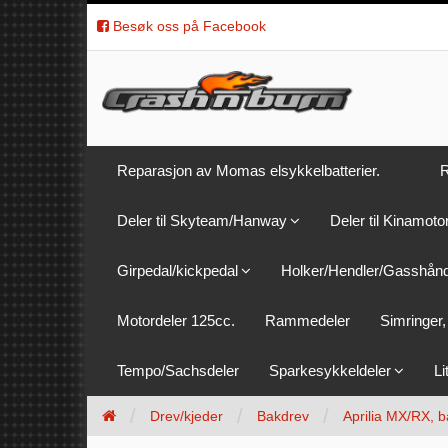
Besøk oss på Facebook
Reparasjon av Momas elsykkelbatterier.
R
Deler til Skyteam/Hanway
Deler til Kinamoto
Girpedal/kickpedal
Holker/Hendler/Gasshån
Motordeler 125cc.
Rammedeler
Simringer, 
Tempo/Sachsdeler
Sparkesykkeldeler
Li
Drev/kjeder
Bakdrev
Aprilia MX/RX, b