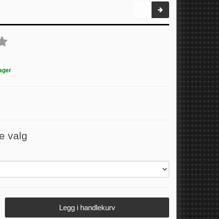
ager
e valg
Legg i handlekurv