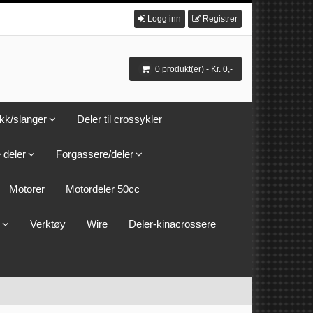
Logg inn
Registrer
0 produkt(er) - Kr. 0,-
kk/slanger
Deler til crossykler
 deler
Forgassere/deler
Motorer
Motordeler 50cc
Verktøy
Wire
Deler-kinacrossere