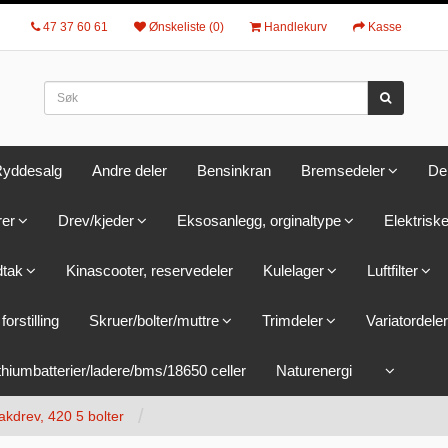
47 37 60 61
Ønskeliste (0)
Handlekurv
Kasse
yddesalg
Andre deler
Bensinkran
Bremsedeler
De
rer
Drev/kjeder
Eksosanlegg, orginaltype
Elektriske
dtak
Kinascooter, reservedeler
Kulelager
Luftfilter
forstilling
Skruer/bolter/muttre
Trimdeler
Variatordeler
thiumbatterier/ladere/bms/18650 celler
Naturenergi
akdrev, 420 5 bolter