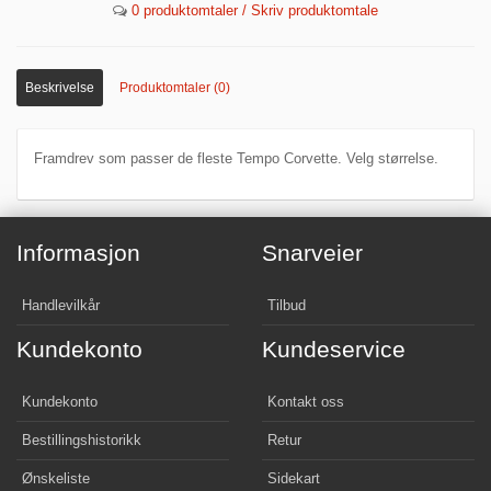
0 produktomtaler / Skriv produktomtale
Beskrivelse
Produktomtaler (0)
Framdrev som passer de fleste Tempo Corvette. Velg størrelse.
Informasjon
Snarveier
Handlevilkår
Tilbud
Kundekonto
Kundeservice
Kundekonto
Kontakt oss
Bestillingshistorikk
Retur
Ønskeliste
Sidekart