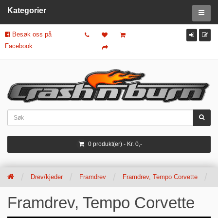
Kategorier
Besøk oss på
Facebook
0 produkt(er) - Kr. 0,-
Drev/kjeder
Framdrev
Framdrev, Tempo Corvette
Framdrev, Tempo Corvette