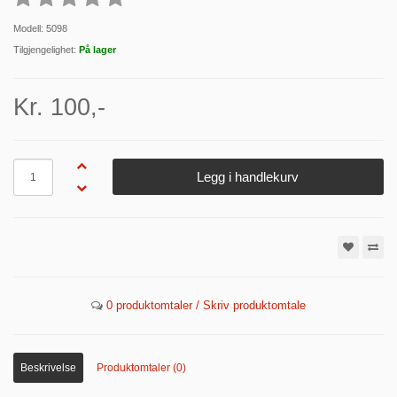
Modell: 5098
Tilgjengelighet:
På lager
Kr. 100,-
Antall
Legg i handlekurv
0 produktomtaler / Skriv produktomtale
Beskrivelse
Produktomtaler (0)