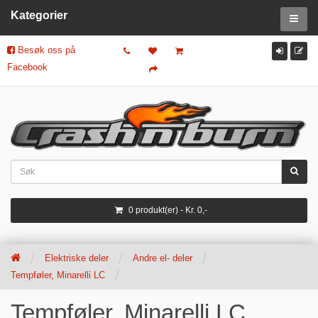
Kategorier
Besøk oss på
Facebook
0 produkt(er) - Kr. 0,-
Elektriske deler
Andre el- deler
Tempføler, Minarelli LC
Tempføler, Minarelli LC