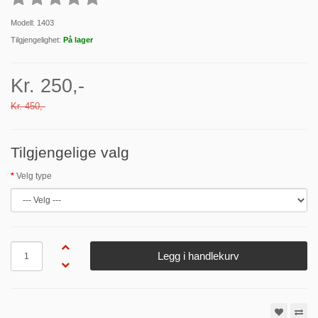
Modell: 1403
Tilgjengelighet:
På lager
Kr. 250,-
Kr. 450,-
Tilgjengelige valg
Velg type
Antall
Legg i handlekurv