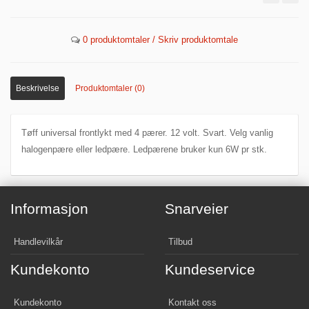
0 produktomtaler / Skriv produktomtale
Beskrivelse
Produktomtaler (0)
Tøff universal frontlykt med 4 pærer. 12 volt. Svart. Velg vanlig
halogenpære eller ledpære. Ledpærene bruker kun 6W pr stk.
Informasjon
Snarveier
Handlevilkår
Tilbud
Kundekonto
Kundeservice
Kundekonto
Kontakt oss