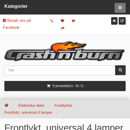
Kategorier
Besøk oss på
Facebook
0 produkt(er) - Kr. 0,-
Elektriske deler
Frontlykter
Frontlykt, universal 4 lamper
Frontlykt, universal 4 lamper