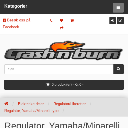
Kategorier
Besøk oss på
Facebook
0 produkt(er) - Kr. 0,-
Elektriske deler
Regulator/Likeretter
Regulator, Yamaha/Minarelli type
Regulator, Yamaha/Minarelli