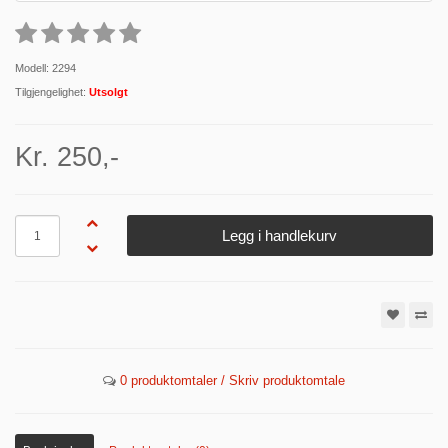
Modell: 2294
Tilgjengelighet:
Utsolgt
Kr. 250,-
Antall
Legg i handlekurv
0 produktomtaler / Skriv produktomtale