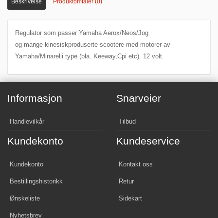
Beskrivelse
Produktomtaler (0)
Regulator som passer Yamaha Aerox/Neos/Jog
og mange kinesiskproduserte scootere med motorer av
Yamaha/Minarelli type (bla. Keeway,Cpi etc). 12 volt.
Informasjon
Snarveier
Handlevilkår
Tilbud
Kundekonto
Kundeservice
Kundekonto
Kontakt oss
Bestillingshistorikk
Retur
Ønskeliste
Sidekart
Nyhetsbrev