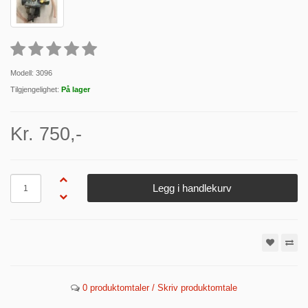
Modell: 3096
Tilgjengelighet:
På lager
Kr. 750,-
Antall
Legg i handlekurv
0 produktomtaler / Skriv produktomtale