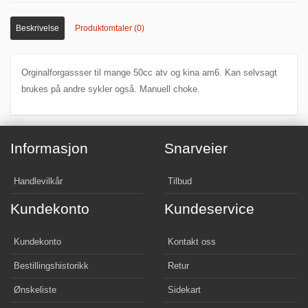
Beskrivelse
Produktomtaler (0)
Orginalforgassser til mange 50cc atv og kina am6. Kan selvsagt
brukes på andre sykler også. Manuell choke.
Informasjon
Snarveier
Handlevilkår
Tilbud
Kundekonto
Kundeservice
Kundekonto
Kontakt oss
Bestillingshistorikk
Retur
Ønskeliste
Sidekart