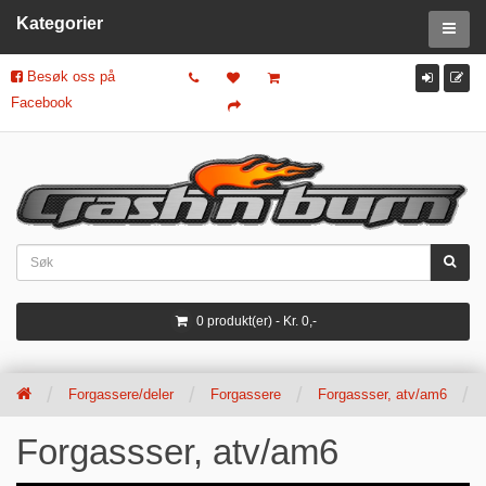
Kategorier
Besøk oss på
Facebook
0 produkt(er) - Kr. 0,-
Forgassere/deler
Forgassere
Forgassser, atv/am6
Forgassser, atv/am6