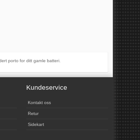
rt porto for ditt gamle batteri.
Kundeservice
Kontakt oss
Retur
Sidekart