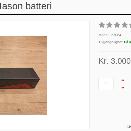
ason batteri
Modell: 23064
Tilgjengelighet:
På l
Kr. 3.000
Antall