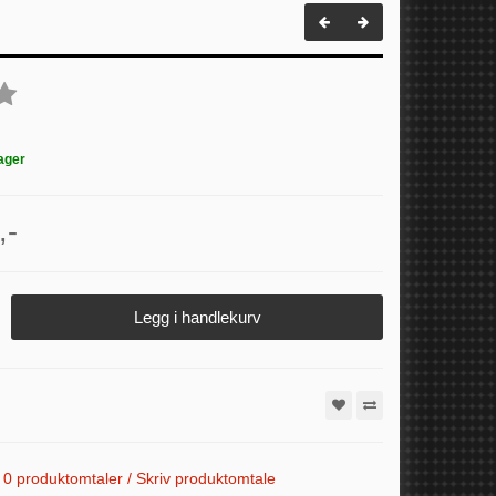
ager
,-
Legg i handlekurv
0 produktomtaler / Skriv produktomtale