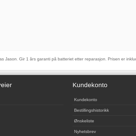
 Jason. Gir 1 års garanti på batteriet etter reparasjon. Prisen er inklude
eier
Kundekonto
Kundekonto
Bestillingshistorikk
Ønskeliste
Nyhetsbrev