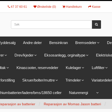
47 37 60 61
Ønskeliste (0)
Handlekurv
Kasse
yddesalg
Andre deler
Bensinkran
Bremsedeler
De
rer
Drev/kjeder
Eksosanlegg, orginaltype
Elektriske
dtak
Kinascooter, reservedeler
Kulelager
Luftfilter
forstilling
Skruer/bolter/muttre
Trimdeler
Variatordeler
thiumbatterier/ladere/bms/18650 celler
Naturenergi
eparasjon av batterier
Reparasjon av Momas Jason batteri