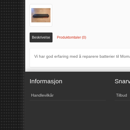
Beskrivelse
Produktomtaler (0)
Vi har god erfaring med å reparere batterier til Momas
Informasjon
Snarv
Handlevilkår
Tilbud