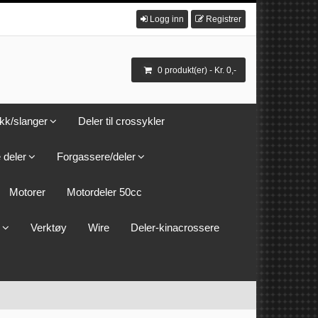
Logg inn
Registrer
0 produkt(er) - Kr. 0,-
kk/slanger
Deler til crossykler
 deler
Forgassere/deler
Motorer
Motordeler 50cc
Verktøy
Wire
Deler-kinacrossere