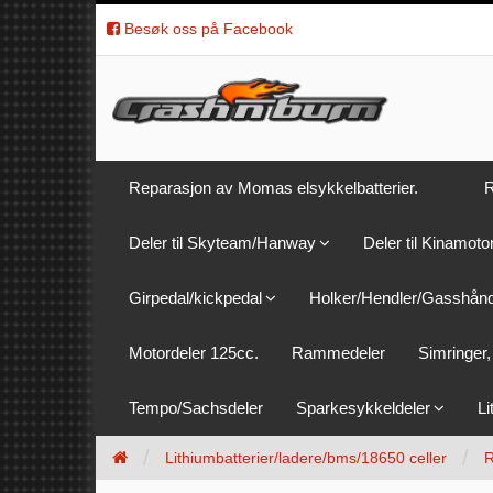
Besøk oss på Facebook
Reparasjon av Momas elsykkelbatterier.
R
Deler til Skyteam/Hanway
Deler til Kinamoto
Girpedal/kickpedal
Holker/Hendler/Gasshån
Motordeler 125cc.
Rammedeler
Simringer, 
Tempo/Sachsdeler
Sparkesykkeldeler
Li
Lithiumbatterier/ladere/bms/18650 celler
R