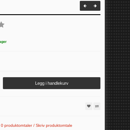
ager
Legg i handlekurv
0 produktomtaler / Skriv produktomtale