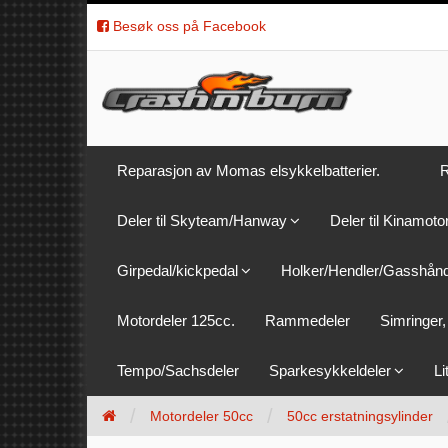
Besøk oss på Facebook
Reparasjon av Momas elsykkelbatterier.
R
Deler til Skyteam/Hanway
Deler til Kinamoto
Girpedal/kickpedal
Holker/Hendler/Gasshån
Motordeler 125cc.
Rammedeler
Simringer, 
Tempo/Sachsdeler
Sparkesykkeldeler
Li
Motordeler 50cc
50cc erstatningsylinder