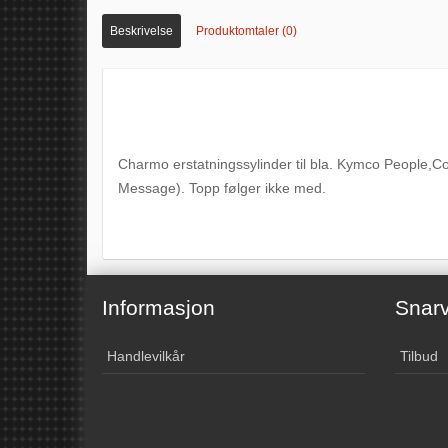
Beskrivelse
Produktomtaler (0)
Charmo erstatningssylinder til bla. Kymco People,
Message). Topp følger ikke med.
Informasjon
Snarv
Handlevilkår
Tilbud