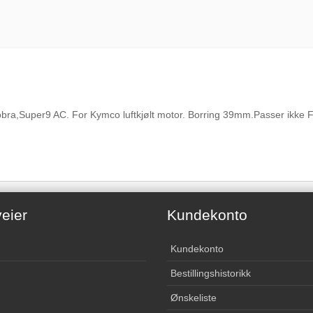
Cobra,Super9 AC. For Kymco luftkjølt motor. Borring 39mm.Passer ikke
eier
Kundekonto
Kundekonto
Bestillingshistorikk
Ønskeliste