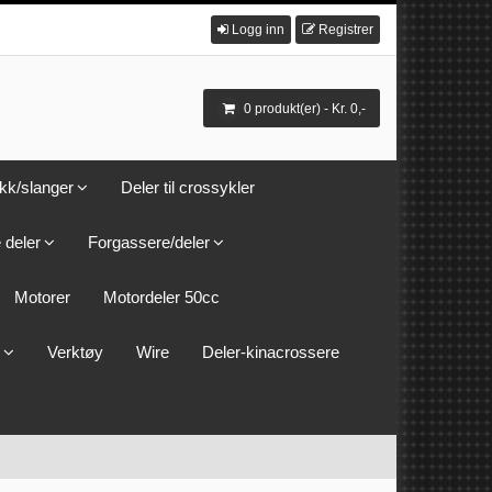
Logg inn
Registrer
0 produkt(er) - Kr. 0,-
kk/slanger
Deler til crossykler
 deler
Forgassere/deler
Motorer
Motordeler 50cc
Verktøy
Wire
Deler-kinacrossere