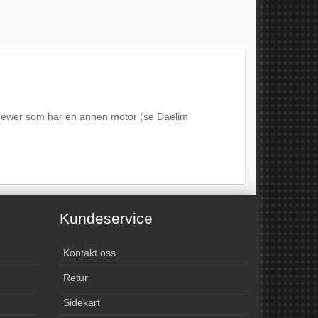
 Fewer som har en annen motor (se Daelim
Kundeservice
Kontakt oss
Retur
Sidekart