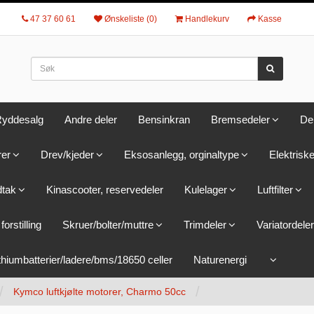
47 37 60 61
Ønskeliste (0)
Handlekurv
Kasse
yddesalg
Andre deler
Bensinkran
Bremsedeler
De
rer
Drev/kjeder
Eksosanlegg, orginaltype
Elektriske
dtak
Kinascooter, reservedeler
Kulelager
Luftfilter
forstilling
Skruer/bolter/muttre
Trimdeler
Variatordeler
thiumbatterier/ladere/bms/18650 celler
Naturenergi
Kymco luftkjølte motorer, Charmo 50cc