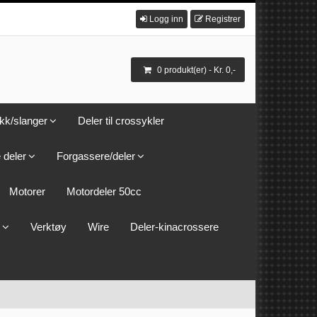
Logg inn
Registrer
0 produkt(er) - Kr. 0,-
kk/slanger
Deler til crossykler
 deler
Forgassere/deler
Motorer
Motordeler 50cc
Verktøy
Wire
Deler-kinacrossere