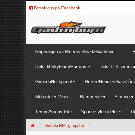
Besøk oss på Facebook
Reparasjon av Momas elsykkelbatterier.
R
Deler til Skyteam/Hanway
Deler til Kinamoto
Girpedal/kickpedal
Holker/Hendler/Gasshån
Motordeler 125cc.
Rammedeler
Simringer, 
Tempo/Sachsdeler
Sparkesykkeldeler
Li
Suzuki RM, girsjalter