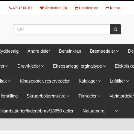
47 37 60 61
Ønskeliste (0)
Handlekurv
Kasse
yddesalg
Andre deler
Bensinkran
Bremsedeler
De
rer
Drev/kjeder
Eksosanlegg, orginaltype
Elektriske
dtak
Kinascooter, reservedeler
Kulelager
Luftfilter
forstilling
Skruer/bolter/muttre
Trimdeler
Variatordeler
thiumbatterier/ladere/bms/18650 celler
Naturenergi