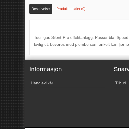
Beskrivelse
Produktomtaler (0)
Tecnigas Silent-Pro effektanlegg. Passer bla. Speedf
lovlig ut. Leveres med plombe som enkelt kan fjerne
Informasjon
Snarv
Handlevilkår
Tilbud