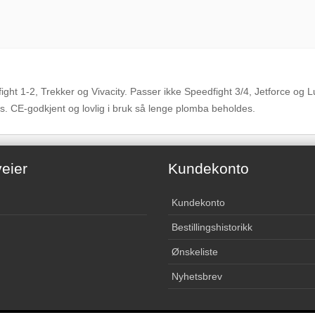
ight 1-2, Trekker og Vivacity. Passer ikke Speedfight 3/4, Jetforce og 
s. CE-godkjent og lovlig i bruk så lenge plomba beholdes.
eier
Kundekonto
Kundekonto
Bestillingshistorikk
Ønskeliste
Nyhetsbrev