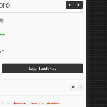
pro
ager
,-
Legg i handlekurv
0 produktomtaler / Skriv produktomtale