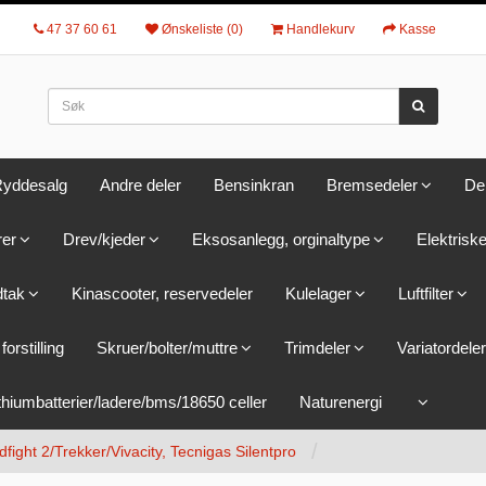
47 37 60 61
Ønskeliste (0)
Handlekurv
Kasse
yddesalg
Andre deler
Bensinkran
Bremsedeler
De
rer
Drev/kjeder
Eksosanlegg, orginaltype
Elektriske
dtak
Kinascooter, reservedeler
Kulelager
Luftfilter
forstilling
Skruer/bolter/muttre
Trimdeler
Variatordeler
thiumbatterier/ladere/bms/18650 celler
Naturenergi
ight 2/Trekker/Vivacity, Tecnigas Silentpro