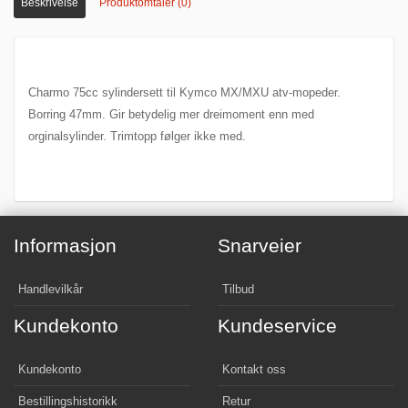
Beskrivelse
Produktomtaler (0)
Charmo 75cc sylindersett til Kymco MX/MXU atv-mopeder.
Borring 47mm. Gir betydelig mer dreimoment enn med
orginalsylinder. Trimtopp følger ikke med.
Informasjon
Snarveier
Handlevilkår
Tilbud
Kundekonto
Kundeservice
Kundekonto
Kontakt oss
Bestillingshistorikk
Retur