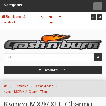
Kategorier
Besøk oss på
Facebook
0 produkt(er) - Kr. 0,-
Trimdeler
Trimsylinder
Kymco MX/MXU, Charmo 75cc
Kymco MX/MXU, Charmo