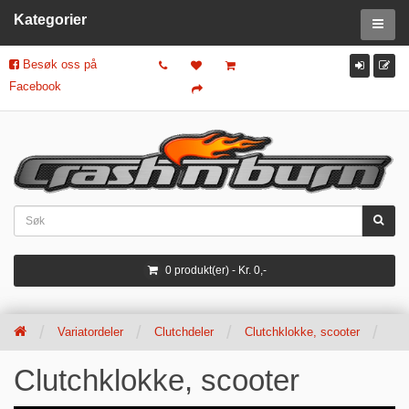
Kategorier
Besøk oss på
Facebook
0 produkt(er) - Kr. 0,-
Variatordeler
Clutchdeler
Clutchklokke, scooter
Clutchklokke, scooter