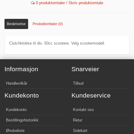
0 produktomtaler / Skriv produktomtale
Beskrivelse
Produktomtaler (0)
Clutchklokke til div. 50cc scootere. Velg scootermodell.
Informasjon
Snarveier
Handlevilkår
Tilbud
Kundekonto
Kundeservice
Kundekonto
Kontakt oss
Bestillingshistorikk
Retur
Ønskeliste
Sidekart