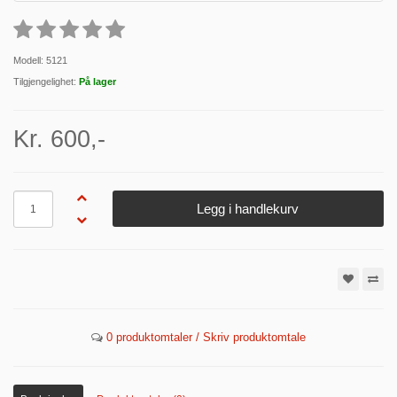
Modell: 5121
Tilgjengelighet:
På lager
Kr. 600,-
Antall
Legg i handlekurv
0 produktomtaler / Skriv produktomtale