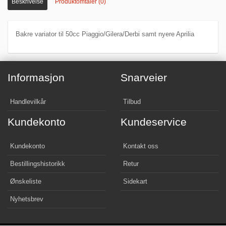
Beskrivelse
Produktomtaler (0)
Bakre variator til 50cc Piaggio/Gilera/Derbi samt nyere Aprilia
Informasjon
Snarveier
Handlevilkår
Tilbud
Kundekonto
Kundeservice
Kundekonto
Kontakt oss
Bestillingshistorikk
Retur
Ønskeliste
Sidekart
Nyhetsbrev