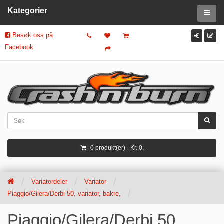
Kategorier
Besøk oss på
Facebook
0 produkt(er) - Kr. 0,-
Variatordeler
Variator
Piaggio/Gilera/Derbi 50, variator, bakre,
Piaggio/Gilera/Derbi 50,