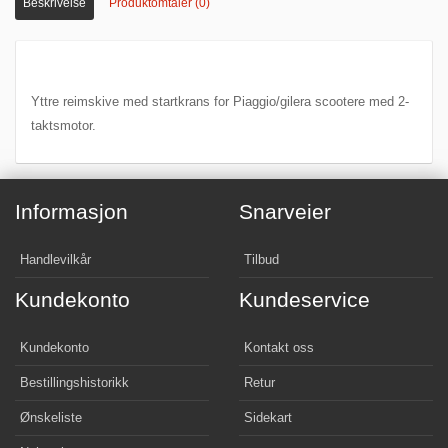
Beskrivelse
Produktomtaler (0)
Yttre reimskive med startkrans for Piaggio/gilera scootere med 2-
taktsmotor.
Informasjon
Snarveier
Handlevilkår
Tilbud
Kundekonto
Kundeservice
Kundekonto
Kontakt oss
Bestillingshistorikk
Retur
Ønskeliste
Sidekart