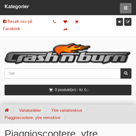
Kategorier
Besøk oss på
Facebook
0 produkt(er) - Kr. 0,-
Variatordeler
Ytre variatorskive
Piaggioscootere, ytre reimskive
Piaggioscootere, ytre