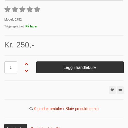
Modell: 2752
Tilgjengelighet:
På lager
Kr. 250,-
Antall
Legg i handlekurv
0 produktomtaler / Skriv produktomtale