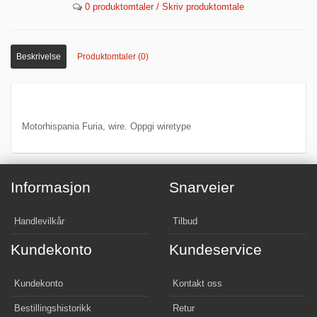
0 produktomtaler / Skriv produktomtale
Beskrivelse
Produktomtaler (0)
Motorhispania Furia, wire. Oppgi wiretype
Informasjon
Snarveier
Handlevilkår
Tilbud
Kundekonto
Kundeservice
Kundekonto
Kontakt oss
Bestillingshistorikk
Retur