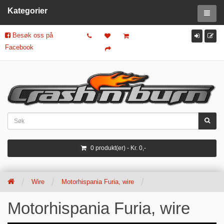
Kategorier
Besøk oss på
Facebook
0 produkt(er) - Kr. 0,-
Wire
Motorhispania Furia, wire
Motorhispania Furia, wire